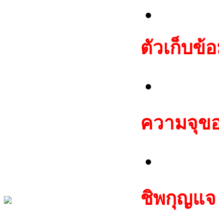
Fiat C
ตัวเก็บข้อ
ชุด E
ความจุของ
256 ไบต
ชิพกุญแจ