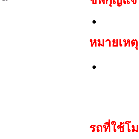
TP08 M
หมายเหตุ
โมดูลแ
ตรงกับ
ต้องรอ 
รถที่ใช้โม