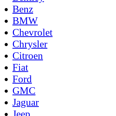
Benz
BMW
Chevrolet
Chrysler
Citroen
Fiat
Ford
GMC
Jaguar
Jeep