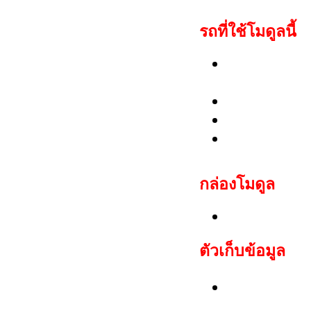
รถที่ใช้โมดูลนี้
Fiat: Barche
Marengo, Pa
Lancia: Dedr
Citroen: Jum
Peugeot: Bo
กล่อง
โมดูล
Fiat IMM001
ตัวเก็บข้อมูล
ชุด Motor