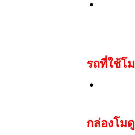
โมดูลแ
ตรงกับ
ต้องรอ 
รถที่ใช้โม
Fiat: A
Strarda
กล่อง
โมด