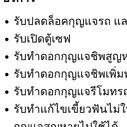
รับปลดล็อคกุญแจรถ แ
รับเปิดตู้เซฟ
รับทำดอกกุญแจชิพสูญห
รับทำดอกกุญแจชิพเพิ่มทุ
รับทำดอกกุญแจรีโมทร
รับทำแก้ไขเขี้ยวฟันไม
กุญแจสูญหายไปใช้ได้