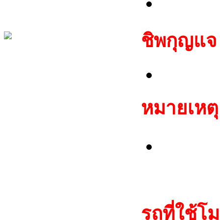
512 ไบต
ชิพกุญแจ
TP08 M
หมายเหตุ
สามารถ
กุญแจที
รถที่ใช้โม