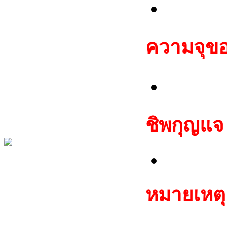
ชุด E
ความจุของ
512 ไบต
ชิพกุญแจ
TP08 M
หมายเหตุ