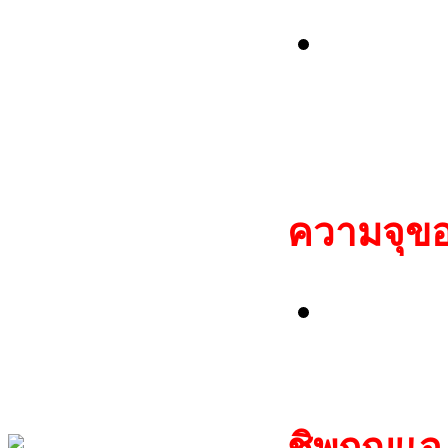
Motorol
MC68H
MC9S12D
ความจุของ
MC68HC
MC9S12
ชิพกุญแจ