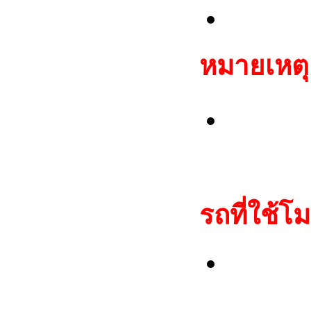
TP08 M
หมายเหตุ
สามารถ
กุญแจที
รถที่ใช้โม
Alfa Ro
Spider