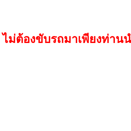
TP 04 Temic
TP 05 Megamos
ไม่ต้องขับรถมาเพียงท่า
Transponder(TP01)เป็นชิพ 
ชิพ Temic และ Transponde
หน้าที่ส่งสัญญาณไปที่ตัวอ
อ่อนๆ เพื่อคัดลอกข้อมูลไป
ท่าน สามารถสตาร์ทติดได้